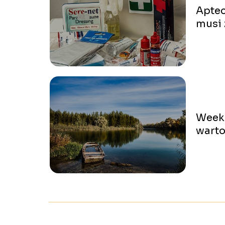
Aptec
musi 
Weeke
warto