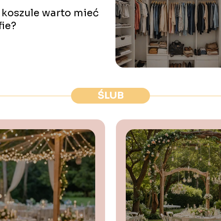
 koszule warto mieć
fie?
ŚLUB