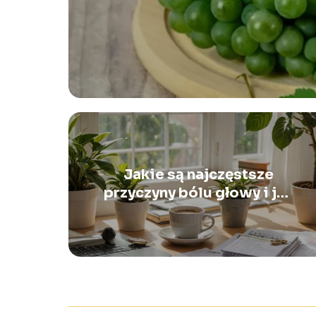
Jakie są najczęstsze
przyczyny bólu głowy i jak
je łagodzić?