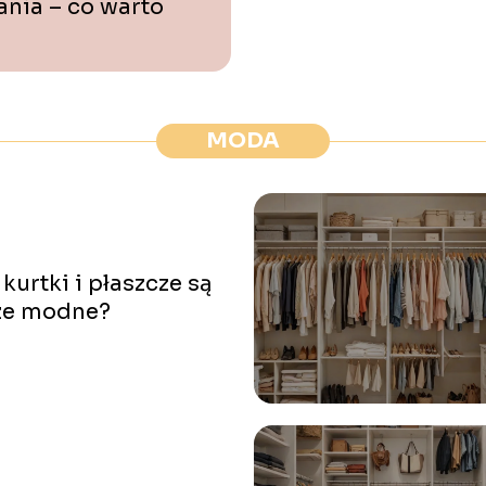
nia – co warto
MODA
 kurtki i płaszcze są
ze modne?