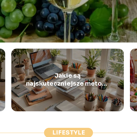
Jakie są
najskuteczniejsze metody
na poprawę koncentracji?
LIFESTYLE