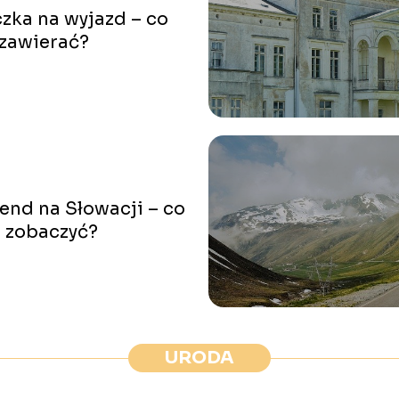
zka na wyjazd – co
zawierać?
nd na Słowacji – co
 zobaczyć?
URODA