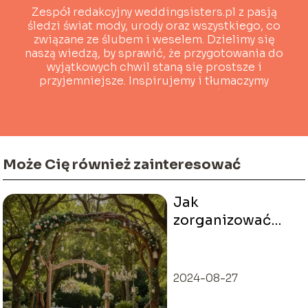
Zespół redakcyjny weddingsisters.pl z pasją
śledzi świat mody, urody oraz wszystkiego, co
związane ze ślubem i weselem. Dzielimy się
naszą wiedzą, by sprawić, że przygotowania do
wyjątkowych chwil staną się prostsze i
przyjemniejsze. Inspirujemy i tłumaczymy
złożone tematy w przystępny sposób, by każda
przyszła Para Młoda czuła się pewnie i
wyjątkowo.
Może Cię również zainteresować
Jak
zorganizować
ślub i wesele w
plenerze
2024-08-27