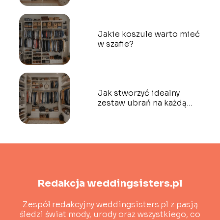
Jakie koszule warto mieć
w szafie?
Jak stworzyć idealny
zestaw ubrań na każdą
porę roku?
Redakcja weddingsisters.pl
Zespół redakcyjny weddingsisters.pl z pasją
śledzi świat mody, urody oraz wszystkiego, co