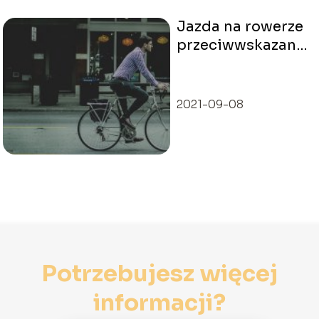
Jazda na rowerze
przeciwwskazania
– co warto
wiedzieć?
2021-09-08
Potrzebujesz więcej
informacji?