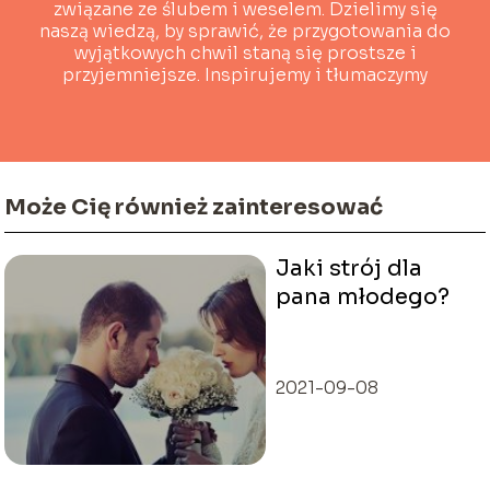
związane ze ślubem i weselem. Dzielimy się
naszą wiedzą, by sprawić, że przygotowania do
wyjątkowych chwil staną się prostsze i
przyjemniejsze. Inspirujemy i tłumaczymy
złożone tematy w przystępny sposób, by każda
przyszła Para Młoda czuła się pewnie i
wyjątkowo.
Może Cię również zainteresować
Jaki strój dla
pana młodego?
2021-09-08