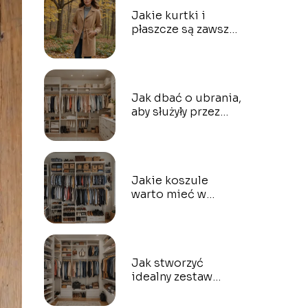
Jakie kurtki i
płaszcze są zawsze
modne?
Jak dbać o ubrania,
aby służyły przez
lata?
Jakie koszule
warto mieć w
szafie?
Jak stworzyć
idealny zestaw
ubrań na każdą
porę roku?