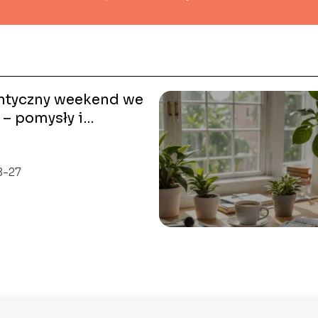
tyczny weekend we
– pomysły i
acje
8-27