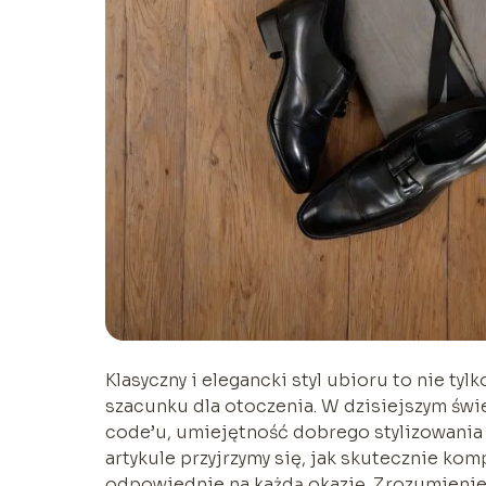
Klasyczny i elegancki styl ubioru to nie tyl
szacunku dla otoczenia. W dzisiejszym św
code’u, umiejętność dobrego stylizowania 
artykule przyjrzymy się, jak skutecznie ko
odpowiednie na każdą okazję. Zrozumienie