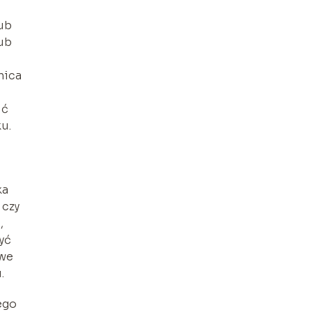
ub
ub
nica
ić
u.
ka
 czy
,
yć
iwe
.
ego