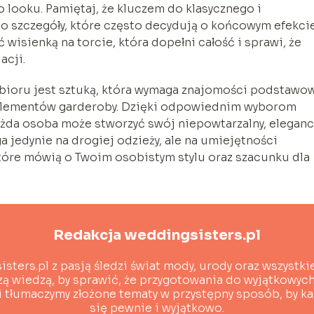
looku. Pamiętaj, że kluczem do klasycznego i
ć o szczegóły, które często decydują o końcowym efekci
wisienką na torcie, która dopełni całość i sprawi, że
acji.
ubioru jest sztuką, która wymaga znajomości podstawo
h elementów garderoby. Dzięki odpowiednim wyborom
ażda osoba może stworzyć swój niepowtarzalny, eleganc
a jedynie na drogiej odzieży, ale na umiejętności
 które mówią o Twoim osobistym stylu oraz szacunku dla
Redakcja weddingsisters.pl
sters.pl z pasją śledzi świat mody, urody oraz wszystki
zą wiedzą, by sprawić, że przygotowania do wyjątkowych 
i tłumaczymy złożone tematy w przystępny sposób, by ka
się pewnie i wyjątkowo.