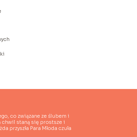
e
wych
ki
ego, co związane ze ślubem i
chwil staną się prostsze i
żda przyszła Para Młoda czuła