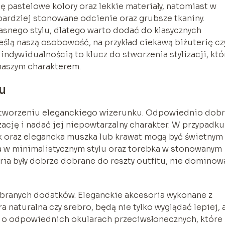
ię pastelowe kolory oraz lekkie materiały, natomiast w
bardziej stonowane odcienie oraz grubsze tkaniny.
łasnego stylu, dlatego warto dodać do klasycznych
ślą naszą osobowość, na przykład ciekawą biżuterię cz
ndywidualnością to klucz do stworzenia stylizacji, któ
 naszym charakterem.
u
 tworzeniu eleganckiego wizerunku. Odpowiednio dob
zację i nadać jej niepowtarzalny charakter. W przypadku
ek oraz elegancka muszka lub krawat mogą być świetnym
ia w minimalistycznym stylu oraz torebka w stonowanym
ria były dobrze dobrane do reszty outfitu, nie dominow
branych dodatków. Eleganckie akcesoria wykonane z
a naturalna czy srebro, będą nie tylko wyglądać lepiej, 
ż o odpowiednich okularach przeciwsłonecznych, które