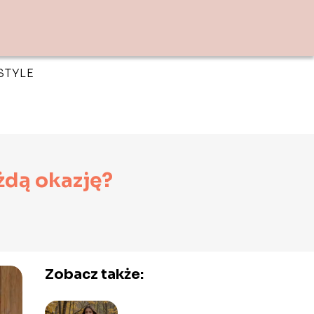
STYLE
ażdą okazję?
Zobacz także: