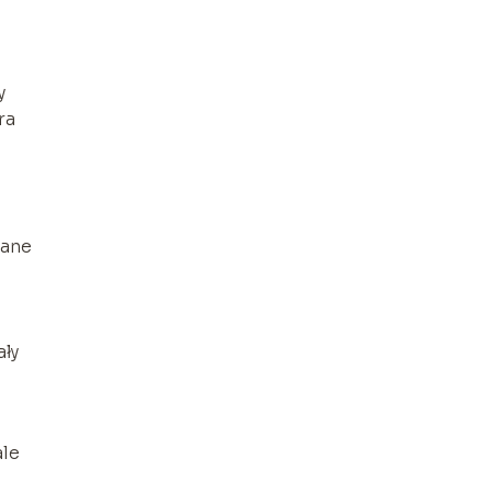
y
ra
rane
ały
ale