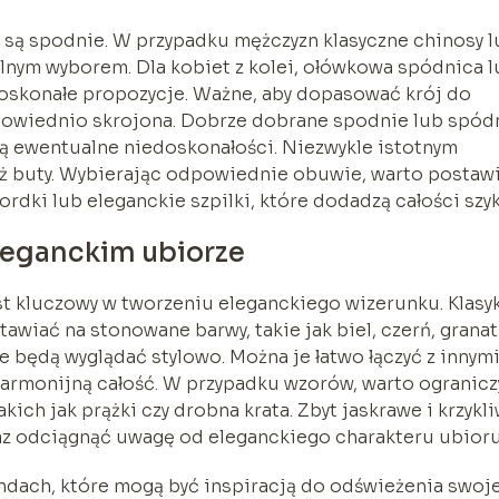
ą spodnie. W przypadku mężczyzn klasyczne chinosy l
lnym wyborem. Dla kobiet z kolei, ołówkowa spódnica l
oskonałe propozycje. Ważne, aby dopasować krój do
odpowiednio skrojona. Dobrze dobrane spodnie lub spód
yją ewentualne niedoskonałości. Niezwykle istotnym
ż buty. Wybierając odpowiednie obuwie, warto postaw
ordki lub eleganckie szpilki, które dodadzą całości szyk
leganckim ubiorze
 kluczowy w tworzeniu eleganckiego wizerunku. Klasy
awiać na stonowane barwy, takie jak biel, czerń, granat
e będą wyglądać stylowo. Można je łatwo łączyć z innymi
harmonijną całość. W przypadku wzorów, warto ogranicz
kich jak prążki czy drobna krata. Zbyt jaskrawe i krzykl
oraz odciągnąć uwagę od eleganckiego charakteru ubioru
dach, które mogą być inspiracją do odświeżenia swoj